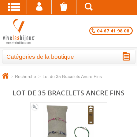
04 67 41 98 08
Catégories de la boutique
BRACELETS - LOTS EN DESTOCKAGE
>
Recherche
>
Lot de 35 Bracelets Ancre Fins
CHAÎNES DE CHEVILLE - LOTS EN
DESTOCKAGE
LOT DE 35 BRACELETS ANCRE FINS
COLLIERS - LOTS EN DESTOCKAGE
BRACELETS FANTAISIE EN LOT
CHAÎNES DE CHEVILLE