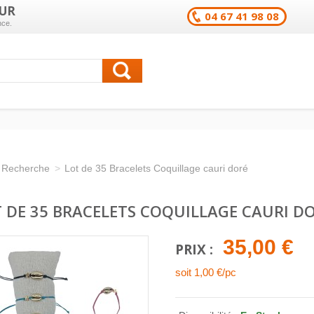
UR
04 67 41 98 08
nce.
Recherche
>
Lot de 35 Bracelets Coquillage cauri doré
 DE 35 BRACELETS COQUILLAGE CAURI D
35,00 €
PRIX :
soit 1,00 €/pc