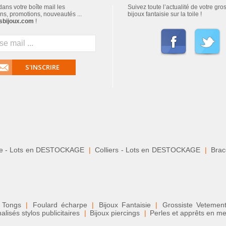
ans votre boîte mail les
Suivez toute l’actualité de votre gro
ns, promotions, nouveautés ...
bijoux fantaisie sur la toile !
sbijoux.com
!
S'INSCRIRE
le - Lots en DESTOCKAGE
|
Colliers - Lots en DESTOCKAGE
|
Brace
 Tongs
|
Foulard écharpe
|
Bijoux Fantaisie
|
Grossiste Veteme
isés stylos publicitaires
|
Bijoux piercings
|
Perles et apprêts en me