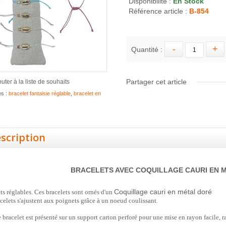
Disponibilité :
En Stock
Référence article :
B-854
Quantité :
Partager cet article
outer à la liste de souhaits
es :
bracelet fantaisie réglable
,
bracelet en
scription
BRACELETS AVEC
COQUILLAGE CAURI EN M
Coquillage cauri en métal doré
ts réglables. Ces bracelets sont ornés d'un
celets s'ajustent aux poignets grâce à un noeud coulissant.
bracelet est présenté sur un support carton perforé pour une mise en rayon facile, ra