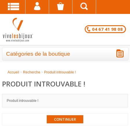
04 67 41 98 08
Catégories de la boutique
BRACELETS - LOTS EN DESTOCKAGE
Accueil
>
Recherche
>
Produit introuvable !
CHAÎNES DE CHEVILLE - LOTS EN
PRODUIT INTROUVABLE !
DESTOCKAGE
COLLIERS - LOTS EN DESTOCKAGE
Produit introuvable !
BRACELETS FANTAISIE EN LOT
CONTINUER
CHAÎNES DE CHEVILLE