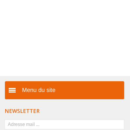
COLLIERS EN LOT
AFFICHES MÉTAL 20 X 30CM
LETTRES POUR BRACELETS
Menu du site
Présentation
NEWSLETTER
Vos avantages
FAQ