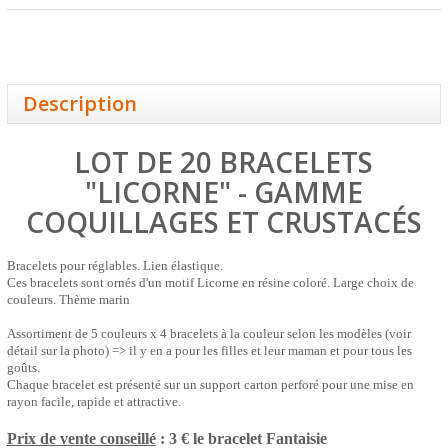
Description
LOT DE 20 BRACELETS
"LICORNE" - GAMME
COQUILLAGES ET CRUSTACÉS
Bracelets pour réglables.
Lien élastique.
Ces bracelets sont ornés d'un motif Licorne en résine coloré. Large choix de
couleurs. Thème marin
Assortiment de 5 couleurs x 4 bracelets à la couleur selon les modèles (voir
détail sur la photo) => il y en a pour les filles et leur maman et pour tous les
goûts.
Chaque bracelet est présenté sur un support carton perforé pour une mise en
rayon facile, rapide et attractive.
Prix de vente conseillé
: 3 € le bracelet
Fantaisie