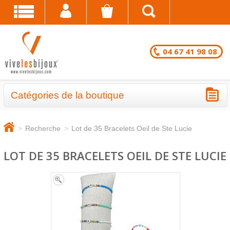
04 67 41 98 08
Catégories de la boutique
BRACELETS - LOTS EN DESTOCKAGE
>
Recherche
>
Lot de 35 Bracelets Oeil de Ste Lucie
CHAÎNES DE CHEVILLE - LOTS EN
DESTOCKAGE
LOT DE 35 BRACELETS OEIL DE STE LUCIE
COLLIERS - LOTS EN DESTOCKAGE
BRACELETS FANTAISIE EN LOT
CHAÎNES DE CHEVILLE