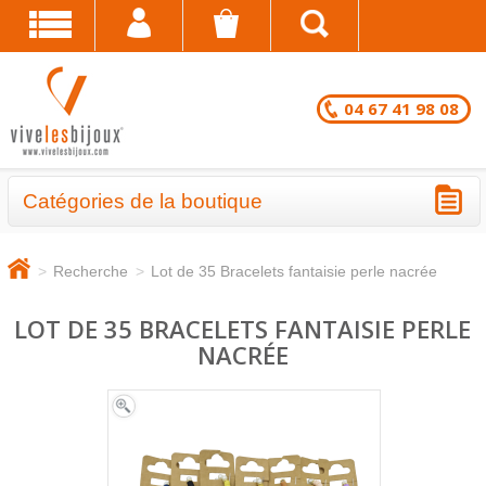
04 67 41 98 08
Catégories de la boutique
BRACELETS - LOTS EN DESTOCKAGE
>
Recherche
>
Lot de 35 Bracelets fantaisie perle nacrée
CHAÎNES DE CHEVILLE - LOTS EN
DESTOCKAGE
LOT DE 35 BRACELETS FANTAISIE PERLE
NACRÉE
COLLIERS - LOTS EN DESTOCKAGE
BRACELETS FANTAISIE EN LOT
CHAÎNES DE CHEVILLE