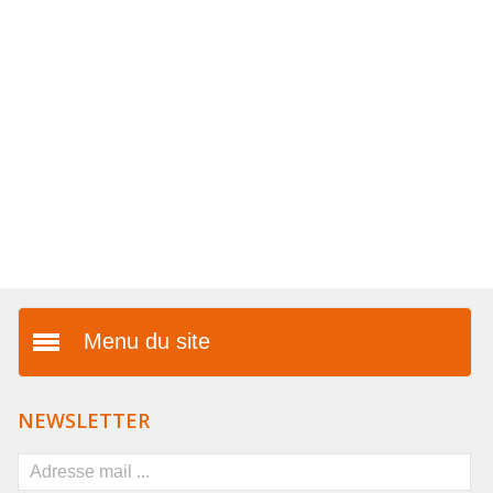
COLLIERS EN LOT
AFFICHES MÉTAL 20 X 30CM
LETTRES POUR BRACELETS
Menu du site
Présentation
NEWSLETTER
Vos avantages
FAQ