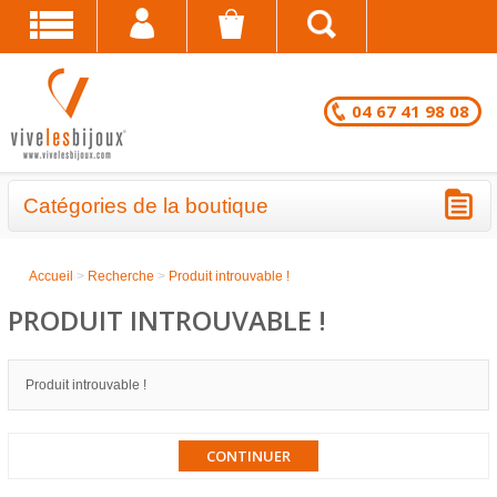
04 67 41 98 08
Catégories de la boutique
BRACELETS - LOTS EN DESTOCKAGE
Accueil
>
Recherche
>
Produit introuvable !
CHAÎNES DE CHEVILLE - LOTS EN
PRODUIT INTROUVABLE !
DESTOCKAGE
COLLIERS - LOTS EN DESTOCKAGE
Produit introuvable !
BRACELETS FANTAISIE EN LOT
CONTINUER
CHAÎNES DE CHEVILLE