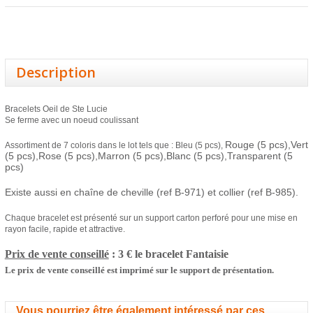
Description
Bracelets Oeil de Ste Lucie
Se ferme avec un noeud coulissant
Rouge (5 pcs),
Vert
Assortiment de 7 coloris dans le lot tels que : Bleu (5 pcs),
(5 pcs),
Rose (5 pcs),
Marron (5 pcs),
Blanc (5 pcs),
Transparent (5
pcs)
Existe aussi en chaîne de chev
ille (ref B-971) et collier (ref B-985).
Chaque bracelet est présenté sur un support carton perforé pour une mise en
rayon facile, rapide et attractive.
Prix de vente conseillé
: 3 € le bracelet
Fantaisie
Le prix de vente conseillé est imprimé sur le support de présentation.
Vous pourriez être également intéressé par ces