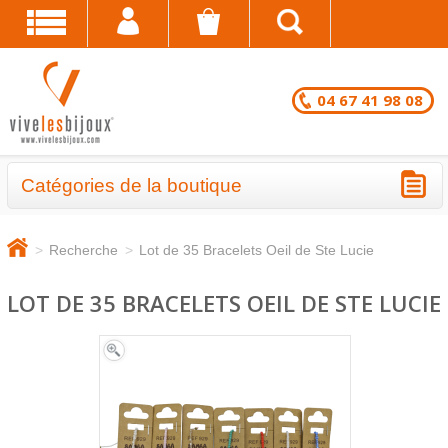
04 67 41 98 08
Catégories de la boutique
BRACELETS - LOTS EN DESTOCKAGE
>
Recherche
>
Lot de 35 Bracelets Oeil de Ste Lucie
CHAÎNES DE CHEVILLE - LOTS EN
DESTOCKAGE
LOT DE 35 BRACELETS OEIL DE STE LUCIE
COLLIERS - LOTS EN DESTOCKAGE
BRACELETS FANTAISIE EN LOT
CHAÎNES DE CHEVILLE