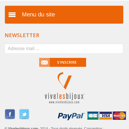
Menu du site
Présentation
NEWSLETTER
Vos avantages
FAQ
S'INSCRIRE
Mentions légales
Conditions générales de
vente
Livraison & paiement
Dropshipping
Partenaires
© Vivelesbijoux.com
- 2014 - Tous droits réservés. Conception :