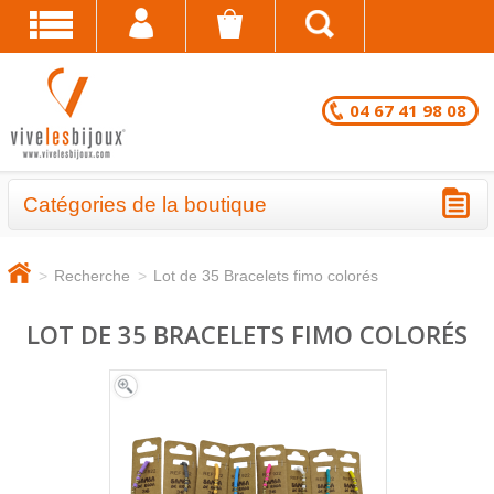
04 67 41 98 08
Catégories de la boutique
BRACELETS - LOTS EN DESTOCKAGE
>
Recherche
>
Lot de 35 Bracelets fimo colorés
CHAÎNES DE CHEVILLE - LOTS EN
DESTOCKAGE
LOT DE 35 BRACELETS FIMO COLORÉS
COLLIERS - LOTS EN DESTOCKAGE
BRACELETS FANTAISIE EN LOT
CHAÎNES DE CHEVILLE