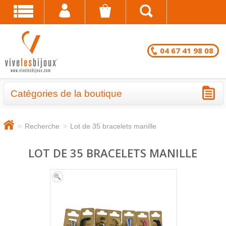
04 67 41 98 08
Catégories de la boutique
BRACELETS - LOTS EN DESTOCKAGE
>
Recherche
>
Lot de 35 bracelets manille
CHAÎNES DE CHEVILLE - LOTS EN
DESTOCKAGE
LOT DE 35 BRACELETS MANILLE
COLLIERS - LOTS EN DESTOCKAGE
BRACELETS FANTAISIE EN LOT
CHAÎNES DE CHEVILLE