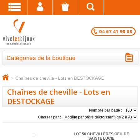
04 67 41 98 08
Catégories de la boutique
BRACELETS - LOTS EN DESTOCKAGE
>
Chaînes de cheville - Lots en DESTOCKAGE
CHAÎNES DE CHEVILLE - LOTS EN
Chaînes de cheville - Lots en
DESTOCKAGE
DESTOCKAGE
COLLIERS - LOTS EN DESTOCKAGE
Nombre par page :
Classer par :
BRACELETS FANTAISIE EN LOT
CHAÎNES DE CHEVILLE
...
LOT 50 CHEVILLÈRES OEIL DE
SAINTE LUCIE