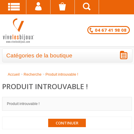
04 67 41 98 08
Catégories de la boutique
BRACELETS - LOTS EN DESTOCKAGE
Accueil
>
Recherche
>
Produit introuvable !
CHAÎNES DE CHEVILLE - LOTS EN
PRODUIT INTROUVABLE !
DESTOCKAGE
COLLIERS - LOTS EN DESTOCKAGE
Produit introuvable !
BRACELETS FANTAISIE EN LOT
CONTINUER
CHAÎNES DE CHEVILLE