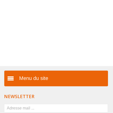
COLLIERS EN LOT
AFFICHES MÉTAL 20 X 30CM
LETTRES POUR BRACELETS
Menu du site
Présentation
NEWSLETTER
Vos avantages
FAQ