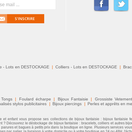
S'INSCRIRE
le - Lots en DESTOCKAGE
|
Colliers - Lots en DESTOCKAGE
|
Brace
 Tongs
|
Foulard écharpe
|
Bijoux Fantaisie
|
Grossiste Veteme
isés stylos publicitaires
|
Bijoux piercings
|
Perles et apprêts en me
 et enfant vous propose ses collections de bijoux fantaisie : bijoux fantaisie 
 ? Découvrez le déstockage de bijoux fantaisie : bracelets, colliers et autres bijo
, parures et bagues à petits prix dans la boutique en ligne. Plusieurs services vous 
ises par palier, la livraison à votre domicile ou à votre boutique en 24 ou 48H, l'