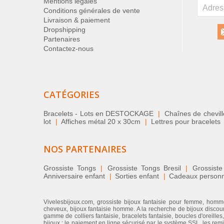
Mentions légales
Conditions générales de vente
Livraison & paiement
Dropshipping
Partenaires
Contactez-nous
CATÉGORIES
Bracelets - Lots en DESTOCKAGE
|
Chaînes de chevil
lot
|
Affiches métal 20 x 30cm
|
Lettres pour bracelets
NOS PARTENAIRES
Grossiste Tongs
|
Grossiste Tongs Bresil
|
Grossiste
Anniversaire enfant
|
Sorties enfant
|
Cadeaux personnal
Vivelesbijoux.com, grossiste bijoux fantaisie pour femme, homme
cheveux, bijoux fantaisie homme. A la recherche de bijoux discount
gamme de colliers fantaisie, bracelets fantaisie, boucles d'oreilles
bijoux : le paiement en ligne sécurisé par le système SSL, les rem