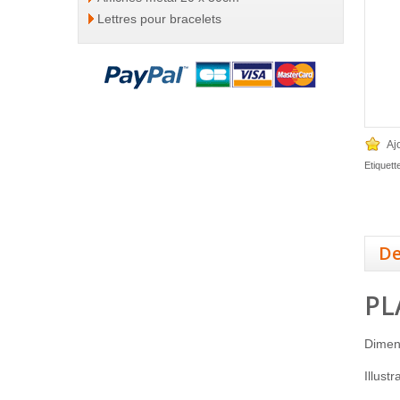
Lettres pour bracelets
Aj
Etiquett
De
PL
Dimen
Illust