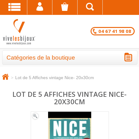
04 67 41 98 08
Catégories de la boutique
BRACELETS - LOTS EN DESTOCKAGE
>
Lot de 5 Affiches vintage Nice- 20x30cm
CHAÎNES DE CHEVILLE - LOTS EN
DESTOCKAGE
LOT DE 5 AFFICHES VINTAGE NICE-
20X30CM
COLLIERS - LOTS EN DESTOCKAGE
BRACELETS FANTAISIE EN LOT
CHAÎNES DE CHEVILLE