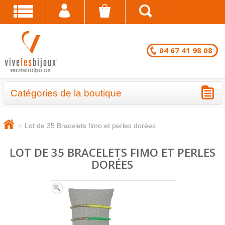
04 67 41 98 08
Catégories de la boutique
BRACELETS - LOTS EN DESTOCKAGE
>
Lot de 35 Bracelets fimo et perles dorées
CHAÎNES DE CHEVILLE - LOTS EN
DESTOCKAGE
LOT DE 35 BRACELETS FIMO ET PERLES
DORÉES
COLLIERS - LOTS EN DESTOCKAGE
BRACELETS FANTAISIE EN LOT
CHAÎNES DE CHEVILLE