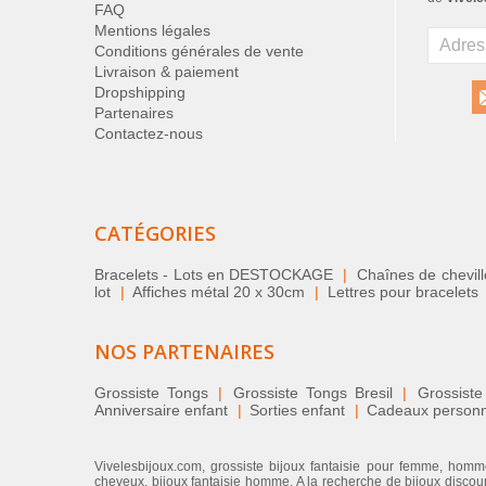
FAQ
Mentions légales
Conditions générales de vente
Livraison & paiement
Dropshipping
Partenaires
Contactez-nous
CATÉGORIES
Bracelets - Lots en DESTOCKAGE
|
Chaînes de chevil
lot
|
Affiches métal 20 x 30cm
|
Lettres pour bracelets
NOS PARTENAIRES
Grossiste Tongs
|
Grossiste Tongs Bresil
|
Grossiste
Anniversaire enfant
|
Sorties enfant
|
Cadeaux personnal
Vivelesbijoux.com, grossiste bijoux fantaisie pour femme, homme
cheveux, bijoux fantaisie homme. A la recherche de bijoux discount