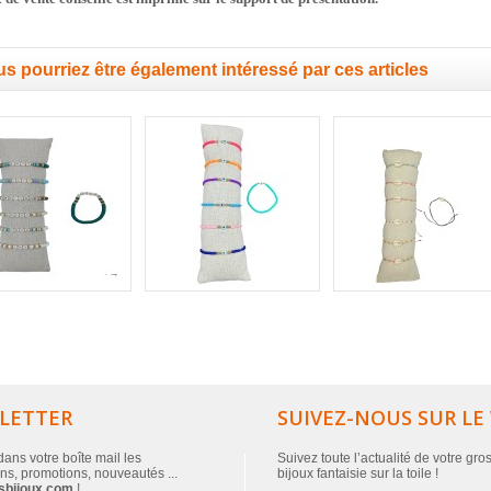
s pourriez être également intéressé par ces articles
LETTER
SUIVEZ-NOUS SUR LE
ans votre boîte mail les
Suivez toute l’actualité de votre gro
ns, promotions, nouveautés ...
bijoux fantaisie sur la toile !
sbijoux.com
!