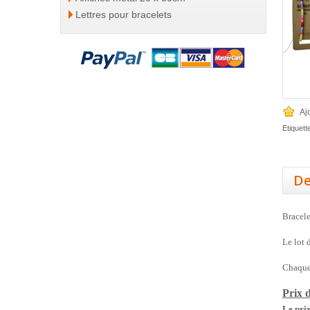
Lettres pour bracelets
Aj
Etiquett
De
Bracele
Le lot 
Chaque 
Prix d
Le prix