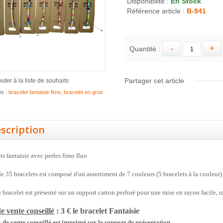
Disponibilité :
En Stock
Référence article :
B-941
Quantité :
Partager cet article
outer à la liste de souhaits
es :
bracelet fantaisie fimo
,
bracelet en gros
scription
ts fantaisie avec perles fimo fluo
de 35 bracelets est composé d'un assortiment de 7 couleurs (5 bracelets à la couleur)
bracelet est présenté sur un support carton perforé pour une mise en rayon facile, ra
e vente conseillé
: 3 € le bracelet
Fantaisie
 de vente conseillé est imprimé sur le support de présentation.