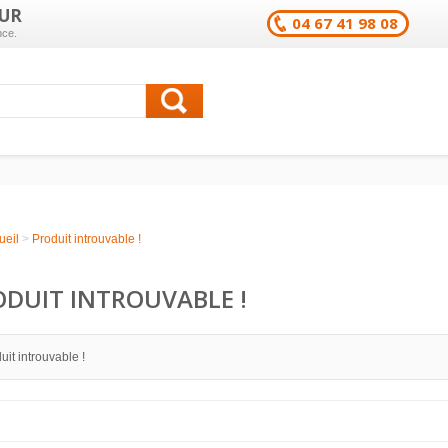
UR
04 67 41 98 08
nce.
ueil
>
Produit introuvable !
ODUIT INTROUVABLE !
uit introuvable !