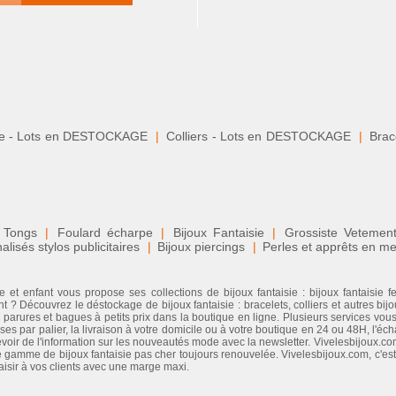
le - Lots en DESTOCKAGE
|
Colliers - Lots en DESTOCKAGE
|
Brace
 Tongs
|
Foulard écharpe
|
Bijoux Fantaisie
|
Grossiste Veteme
isés stylos publicitaires
|
Bijoux piercings
|
Perles et apprêts en me
 et enfant vous propose ses collections de bijoux fantaisie : bijoux fantaisie 
 ? Découvrez le déstockage de bijoux fantaisie : bracelets, colliers et autres bijo
, parures et bagues à petits prix dans la boutique en ligne. Plusieurs services vous 
ises par palier, la livraison à votre domicile ou à votre boutique en 24 ou 48H, l'
cevoir de l'information sur les nouveautés mode avec la newsletter. Vivelesbijoux.com
gamme de bijoux fantaisie pas cher toujours renouvelée. Vivelesbijoux.com, c'est l
laisir à vos clients avec une marge maxi.