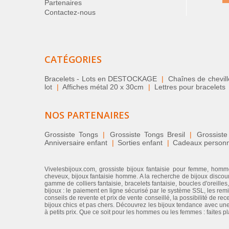
Partenaires
Contactez-nous
CATÉGORIES
Bracelets - Lots en DESTOCKAGE
|
Chaînes de chevil
lot
|
Affiches métal 20 x 30cm
|
Lettres pour bracelets
NOS PARTENAIRES
Grossiste Tongs
|
Grossiste Tongs Bresil
|
Grossiste
Anniversaire enfant
|
Sorties enfant
|
Cadeaux personnal
Vivelesbijoux.com, grossiste bijoux fantaisie pour femme, homme
cheveux, bijoux fantaisie homme. A la recherche de bijoux discount
gamme de colliers fantaisie, bracelets fantaisie, boucles d'oreilles
bijoux : le paiement en ligne sécurisé par le système SSL, les rem
conseils de revente et prix de vente conseillé, la possibilité de re
bijoux chics et pas chers. Découvrez les bijoux tendance avec une 
à petits prix. Que ce soit pour les hommes ou les femmes : faites p