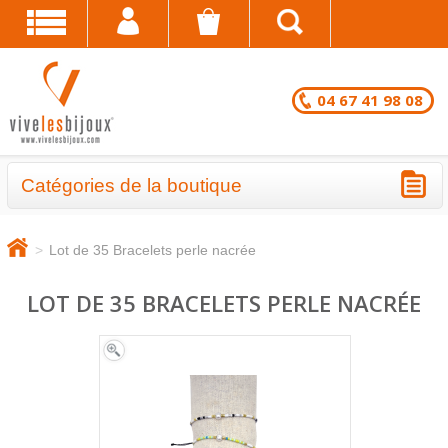
04 67 41 98 08
Catégories de la boutique
BRACELETS - LOTS EN DESTOCKAGE
>
Lot de 35 Bracelets perle nacrée
CHAÎNES DE CHEVILLE - LOTS EN
DESTOCKAGE
LOT DE 35 BRACELETS PERLE NACRÉE
COLLIERS - LOTS EN DESTOCKAGE
BRACELETS FANTAISIE EN LOT
CHAÎNES DE CHEVILLE