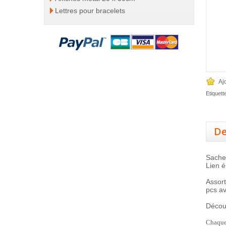
Lettres pour bracelets
Aj
Etiquett
De
Sachet
Lien é
Assort
pcs av
Découv
Chaque 