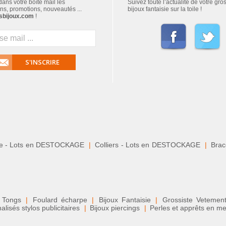
ans votre boîte mail les
Suivez toute l’actualité de votre gro
ns, promotions, nouveautés ...
bijoux fantaisie sur la toile !
sbijoux.com
!
S'INSCRIRE
le - Lots en DESTOCKAGE
|
Colliers - Lots en DESTOCKAGE
|
Brace
 Tongs
|
Foulard écharpe
|
Bijoux Fantaisie
|
Grossiste Veteme
isés stylos publicitaires
|
Bijoux piercings
|
Perles et apprêts en me