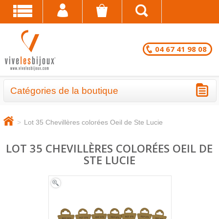
04 67 41 98 08
Catégories de la boutique
BRACELETS - LOTS EN DESTOCKAGE
>
Lot 35 Chevillères colorées Oeil de Ste Lucie
CHAÎNES DE CHEVILLE - LOTS EN
DESTOCKAGE
LOT 35 CHEVILLÈRES COLORÉES OEIL DE
STE LUCIE
COLLIERS - LOTS EN DESTOCKAGE
BRACELETS FANTAISIE EN LOT
CHAÎNES DE CHEVILLE