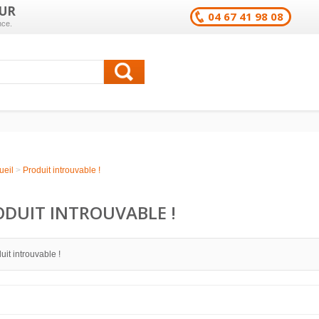
UR
04 67 41 98 08
nce.
ueil
>
Produit introuvable !
ODUIT INTROUVABLE !
uit introuvable !