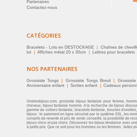
Partenaires
Contactez-nous
CATÉGORIES
Bracelets - Lots en DESTOCKAGE
|
Chaînes de chevil
lot
|
Affiches métal 20 x 30cm
|
Lettres pour bracelets
NOS PARTENAIRES
Grossiste Tongs
|
Grossiste Tongs Bresil
|
Grossiste
Anniversaire enfant
|
Sorties enfant
|
Cadeaux personnal
Vivelesbijoux.com, grossiste bijoux fantaisie pour femme, homme
cheveux, bijoux fantaisie homme. A la recherche de bijoux discount
gamme de colliers fantaisie, bracelets fantaisie, boucles d'oreilles
bijoux : le paiement en ligne sécurisé par le système SSL, les rem
conseils de revente et prix de vente conseillé, la possibilité de re
bijoux chics et pas chers. Découvrez les bijoux tendance avec une 
à petits prix. Que ce soit pour les hommes ou les femmes : faites p