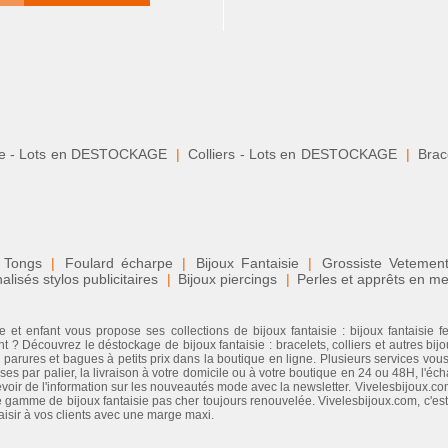
le - Lots en DESTOCKAGE
|
Colliers - Lots en DESTOCKAGE
|
Brace
 Tongs
|
Foulard écharpe
|
Bijoux Fantaisie
|
Grossiste Veteme
isés stylos publicitaires
|
Bijoux piercings
|
Perles et apprêts en me
 et enfant vous propose ses collections de bijoux fantaisie : bijoux fantaisie 
 ? Découvrez le déstockage de bijoux fantaisie : bracelets, colliers et autres bijo
, parures et bagues à petits prix dans la boutique en ligne. Plusieurs services vous 
ises par palier, la livraison à votre domicile ou à votre boutique en 24 ou 48H, l'
cevoir de l'information sur les nouveautés mode avec la newsletter. Vivelesbijoux.com
gamme de bijoux fantaisie pas cher toujours renouvelée. Vivelesbijoux.com, c'est l
laisir à vos clients avec une marge maxi.