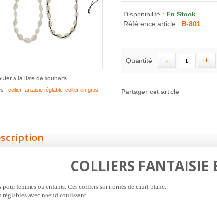
Disponibilité :
En Stock
Référence article :
B-801
Quantité :
outer à la liste de souhaits
es :
collier fantaisie réglable
,
collier en gros
Partager cet article
scription
COLLIERS FANTAISIE
s pour femmes ou enfants. Ces colliers sont ornés de cauri blanc.
s réglables avec noeud coulissant.