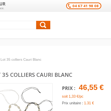
UR
04 67 41 98 08
nce.
Lot 35 colliers Cauri Blanc
 35 COLLIERS CAURI BLANC
46,55 €
PRIX :
soit 1,33 €/pc
Prix unitaire :
1.31 €