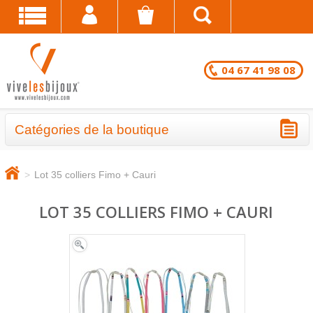
04 67 41 98 08
Catégories de la boutique
BRACELETS - LOTS EN DESTOCKAGE
>
Lot 35 colliers Fimo + Cauri
CHAÎNES DE CHEVILLE - LOTS EN
DESTOCKAGE
LOT 35 COLLIERS FIMO + CAURI
COLLIERS - LOTS EN DESTOCKAGE
BRACELETS FANTAISIE EN LOT
CHAÎNES DE CHEVILLE