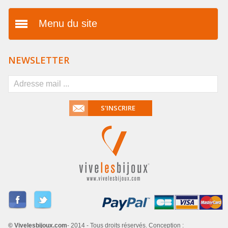
Menu du site
Présentation
NEWSLETTER
Vos avantages
FAQ
S'INSCRIRE
Mentions légales
Conditions générales de
vente
Livraison & paiement
Dropshipping
Partenaires
© Vivelesbijoux.com
- 2014 - Tous droits réservés. Conception :