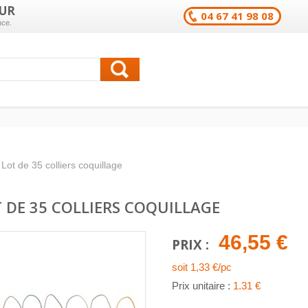
UR
04 67 41 98 08
nce.
Lot de 35 colliers coquillage
 DE 35 COLLIERS COQUILLAGE
46,55 €
PRIX :
soit 1,33 €/pc
Prix unitaire :
1.31 €