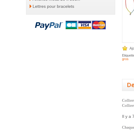
Lettres pour bracelets
Aj
Etiquett
gros
De
Collier
Collier
Il y a 
Chaque 