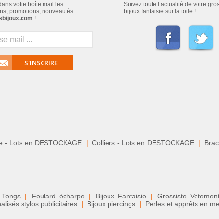
ans votre boîte mail les
Suivez toute l’actualité de votre gro
ns, promotions, nouveautés ...
bijoux fantaisie sur la toile !
sbijoux.com
!
S'INSCRIRE
le - Lots en DESTOCKAGE
|
Colliers - Lots en DESTOCKAGE
|
Brace
 Tongs
|
Foulard écharpe
|
Bijoux Fantaisie
|
Grossiste Veteme
isés stylos publicitaires
|
Bijoux piercings
|
Perles et apprêts en me