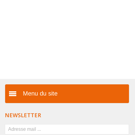
COLLIERS EN LOT
AFFICHES MÉTAL 20 X 30CM
LETTRES POUR BRACELETS
Menu du site
Présentation
NEWSLETTER
Vos avantages
FAQ