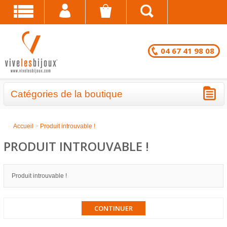
04 67 41 98 08
Catégories de la boutique
BRACELETS - LOTS EN DESTOCKAGE
Accueil
>
Produit introuvable !
CHAÎNES DE CHEVILLE - LOTS EN
PRODUIT INTROUVABLE !
DESTOCKAGE
COLLIERS - LOTS EN DESTOCKAGE
Produit introuvable !
BRACELETS FANTAISIE EN LOT
CONTINUER
CHAÎNES DE CHEVILLE