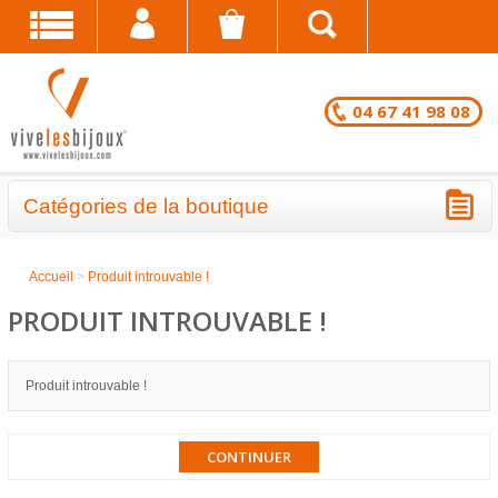
04 67 41 98 08
Catégories de la boutique
BRACELETS - LOTS EN DESTOCKAGE
Accueil
>
Produit introuvable !
CHAÎNES DE CHEVILLE - LOTS EN
PRODUIT INTROUVABLE !
DESTOCKAGE
COLLIERS - LOTS EN DESTOCKAGE
Produit introuvable !
BRACELETS FANTAISIE EN LOT
CONTINUER
CHAÎNES DE CHEVILLE