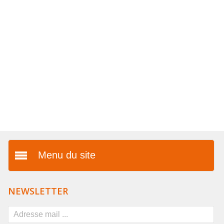
COLLIERS EN LOT
AFFICHES MÉTAL 20 X 30CM
LETTRES POUR BRACELETS
Menu du site
Présentation
NEWSLETTER
Vos avantages
FAQ