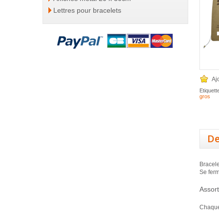
Lettres pour bracelets
Aj
Etiquett
gros
De
Bracele
Se fer
Assort
Chaque 