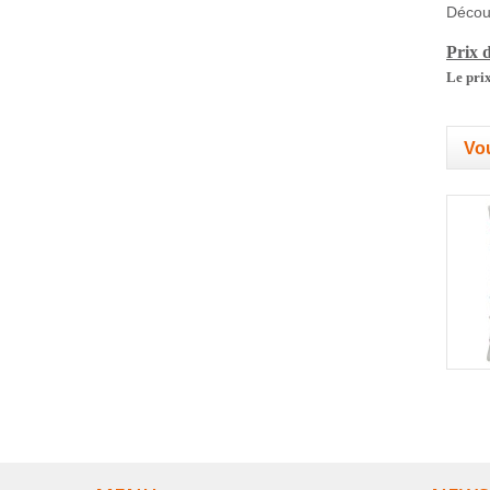
Découv
Prix d
Le prix
Vou