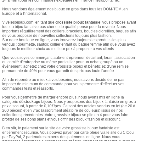
24 à 48h (pour les commandes expédiées en France métropolitaine).
COLLIERS EN LOT
Nous vendons également nos bijoux en gros dans tous les DOM-TOM, en
Europe et à l'international.
AFFICHES MÉTAL 20 X 30CM
Vivelesbijoux.com, en tant que
grossiste bijoux fantaisie
, vous propose avant
tout du bijou fantaisie pas cher et de qualité pensé pour la revente. Nous
importons régulièrement des colliers, bracelets, boucles d'oreilles, bagues afin
LETTRES POUR BRACELETS
de vous proposer de nouvelles collections toujours plus fashion.
Sur notre boutique en ligne, vous trouverez toujours les produits les plus
vendus : gourmette, sautoir, collier enfant ou bague femme afin que vous ayez
toujours le meilleur choix au meilleur prix à proposer à vos clients.
Que vous soyez commerçant, auto-entrepreneur, détaillant, forain, association
ou comité d'entreprise ou même particulier pour un achat groupé ou un
évènement, achetez chez votre grossiste bijoux et bénéficiez d'une remise
permanente de 40% pour vous garantir des prix bas toute l'année.
Afin de répondre au mieux à vos besoins, nous avons décidé de ne pas
imposer de minimum de commande pour vous permettre d'effectuer vos
commandes tests et réassorts.
Pour vous permettre de marger encore plus, nous avons mis en ligne la
catégorie
déstockage bijoux
. Nous y proposons des bijoux fantaisie en gros à
prix discount, à partir de 0,10€/pcs. Ce sont des articles vendus en lot (de 20 à
200 pièces) et en vrac (assortiment aléatoire de couleurs) issus de nos
collections précédentes. Votre grossiste bijoux se plie en 4 pour vous faire
profiter de ses bons plans et vous offrir des bijoux fashion et discount.
Bien sûr, le paiement sur le site de votre grossiste bijoux fantaisie est
entièrement sécurisé. Vous pouvez payer par carte bleue via le site du CICou
par PayPal, 2 partenaires experts des paiements en ligne. Nous vous