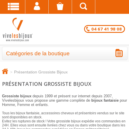
04 67 41 98 08
Catégories de la boutique
BRACELETS - LOTS EN DESTOCKAGE
>
Présentation Grossiste Bijoux
CHAÎNES DE CHEVILLE - LOTS EN
PRÉSENTATION GROSSISTE BIJOUX
DESTOCKAGE
Grossiste bijoux
depuis 1999 et présent sur internet depuis 2007,
COLLIERS - LOTS EN DESTOCKAGE
Vivelesbijoux vous propose une gamme complète de
bijoux fantaisie
pour
Homme, Femme et enfants.
BRACELETS FANTAISIE EN LOT
Tous les bijoux fantaisie, accessoires cheveux et présentoirs vendus sur le site
sont disponibles en stock.
Evitez les ruptures de stock ! Votre grossiste bijoux expédie vos commandes en
CHAÎNES DE CHEVILLE
24H. Elles vous sont ensuite livrées chez vous ou dans votre boutique dans les