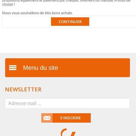
proposons également le paiement par chèque, virement ou mandat. A vous de
choisir !
Nous vous souhaitons de très bons achats.
CONTINUER
Menu du site
Présentation
NEWSLETTER
Vos avantages
FAQ
S'INSCRIRE
Mentions légales
Conditions générales de