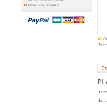
Lettres pour bracelets
Aj
Etiquett
De
PL
Dimen
Illust