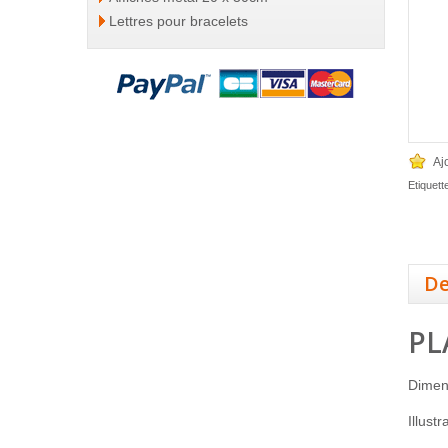
Lettres pour bracelets
Aj
Etiquett
De
PL
Dimen
Illust