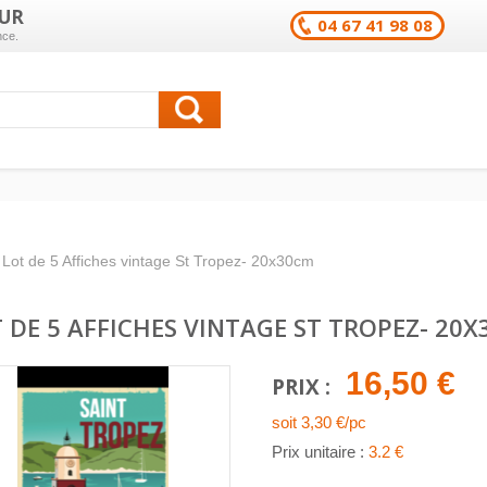
UR
04 67 41 98 08
nce.
Lot de 5 Affiches vintage St Tropez- 20x30cm
 DE 5 AFFICHES VINTAGE ST TROPEZ- 20
16,50 €
PRIX :
soit 3,30 €/pc
Prix unitaire :
3.2 €