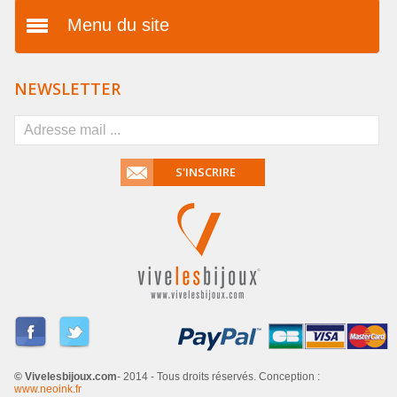
Menu du site
Présentation
NEWSLETTER
Vos avantages
FAQ
S'INSCRIRE
Mentions légales
Conditions générales de
vente
Livraison & paiement
Dropshipping
Partenaires
© Vivelesbijoux.com
- 2014 - Tous droits réservés. Conception :
Contactez-nous
www.neoink.fr