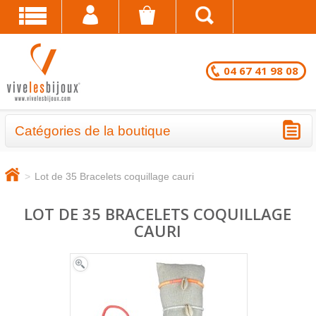
04 67 41 98 08
Catégories de la boutique
BRACELETS - LOTS EN DESTOCKAGE
>
Lot de 35 Bracelets coquillage cauri
CHAÎNES DE CHEVILLE - LOTS EN
DESTOCKAGE
LOT DE 35 BRACELETS COQUILLAGE
CAURI
COLLIERS - LOTS EN DESTOCKAGE
BRACELETS FANTAISIE EN LOT
CHAÎNES DE CHEVILLE