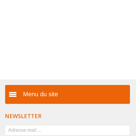
COLLIERS EN LOT
AFFICHES MÉTAL 20 X 30CM
LETTRES POUR BRACELETS
Menu du site
Présentation
NEWSLETTER
Vos avantages
FAQ