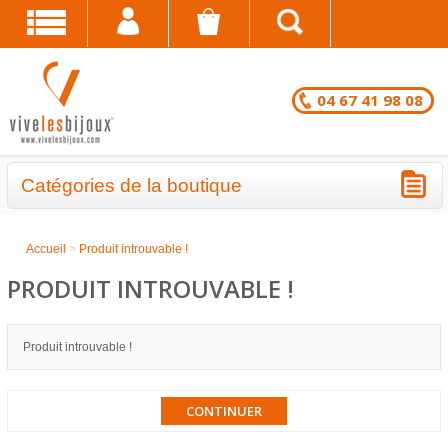
04 67 41 98 08
Catégories de la boutique
BRACELETS - LOTS EN DESTOCKAGE
Accueil
>
Produit introuvable !
CHAÎNES DE CHEVILLE - LOTS EN
PRODUIT INTROUVABLE !
DESTOCKAGE
COLLIERS - LOTS EN DESTOCKAGE
Produit introuvable !
BRACELETS FANTAISIE EN LOT
CONTINUER
CHAÎNES DE CHEVILLE