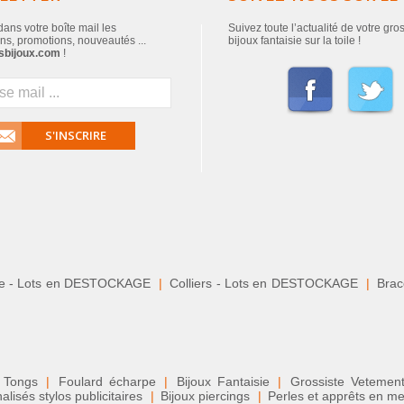
ans votre boîte mail les
Suivez toute l’actualité de votre gro
ns, promotions, nouveautés ...
bijoux fantaisie sur la toile !
sbijoux.com
!
S'INSCRIRE
le - Lots en DESTOCKAGE
|
Colliers - Lots en DESTOCKAGE
|
Brace
 Tongs
|
Foulard écharpe
|
Bijoux Fantaisie
|
Grossiste Veteme
isés stylos publicitaires
|
Bijoux piercings
|
Perles et apprêts en me