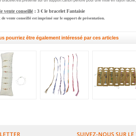
bracelet est présenté sur un support carton perforé pour une mise en rayon facile, r
e vente conseillé
: 3 € le bracelet
Fantaisie
 de vente conseillé est imprimé sur le support de présentation.
s pourriez être également intéressé par ces articles
LETTER
SUIVEZ-NOUS SUR LE