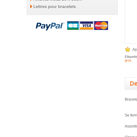
Lettres pour bracelets
Aj
Etiquett
gros
De
Bracele
Se ferm
Assorti