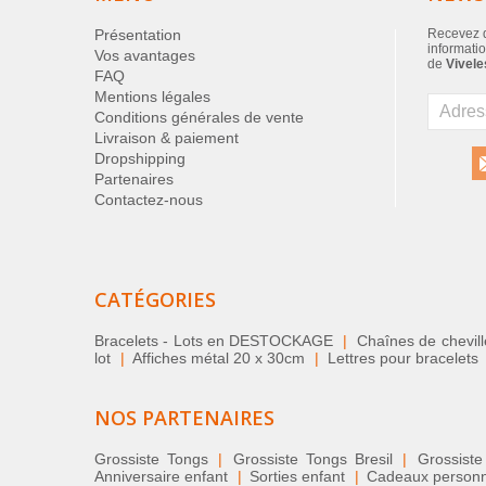
Présentation
Recevez d
informatio
Vos avantages
de
Vivele
FAQ
Mentions légales
Conditions générales de vente
Livraison & paiement
Dropshipping
Partenaires
Contactez-nous
CATÉGORIES
Bracelets - Lots en DESTOCKAGE
|
Chaînes de chevil
lot
|
Affiches métal 20 x 30cm
|
Lettres pour bracelets
NOS PARTENAIRES
Grossiste Tongs
|
Grossiste Tongs Bresil
|
Grossiste
Anniversaire enfant
|
Sorties enfant
|
Cadeaux personnal