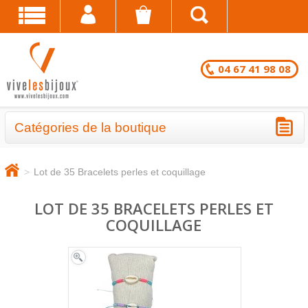
04 67 41 98 08
Catégories de la boutique
BRACELETS - LOTS EN DESTOCKAGE
>
Lot de 35 Bracelets perles et coquillage
CHAÎNES DE CHEVILLE - LOTS EN
DESTOCKAGE
LOT DE 35 BRACELETS PERLES ET
COQUILLAGE
COLLIERS - LOTS EN DESTOCKAGE
BRACELETS FANTAISIE EN LOT
CHAÎNES DE CHEVILLE